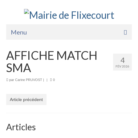
Menu
Accueil
AFFICHE MATCH
4
La Mairie
SMA
FÉV 2026
Vie Pratique
par
Carine PRUVOST
|
|
0
Services
Enfance Jeunesse
Article précédent
Sports Loisirs et Culture
Articles