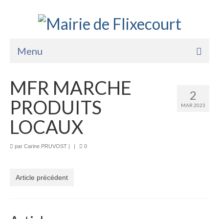
Menu
Accueil
MFR MARCHE
2
La Mairie
PRODUITS
MAR 2023
Vie Pratique
LOCAUX
Services
par
Carine PRUVOST
|
|
0
Enfance Jeunesse
Sports Loisirs et Culture
Article précédent