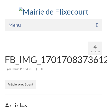
Menu
Accueil
4
La Mairie
DÉC 2023
FB_IMG_170170837361
Vie Pratique
Services
par
Carine PRUVOST
|
|
0
Enfance Jeunesse
Article précédent
Sports Loisirs et Culture
Articles