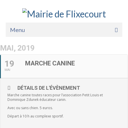
Menu
Accueil
MAI, 2019
La Mairie
19
MARCHE CANINE
Vie Pratique
MAI
Services
DÉTAILS DE L'ÉVÈNEMENT
Enfance Jeunesse
Marche canine toutes races pour l’association Petit Louis et
Dominique Zdunek éducateur canin.
Sports Loisirs et Culture
Avec ou sans chien. 5 euros.
Départ à 10 h au complexe sportif.