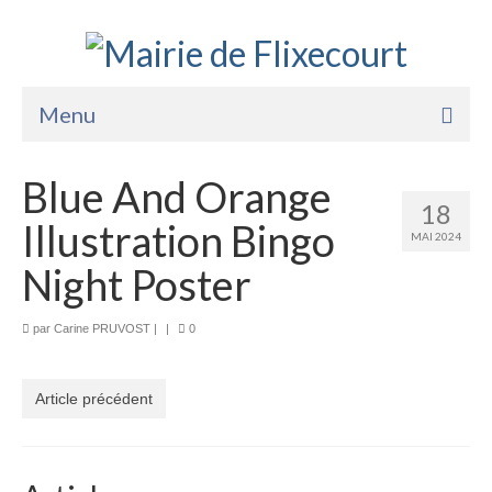
Menu
Accueil
Blue And Orange
18
La Mairie
Illustration Bingo
MAI 2024
Vie Pratique
Night Poster
Services
par
Carine PRUVOST
|
|
0
Enfance Jeunesse
Sports Loisirs et Culture
Article précédent