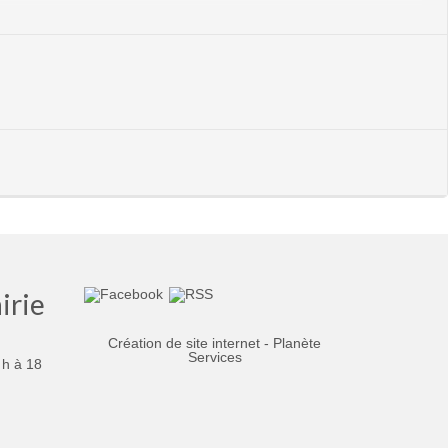
pposent, pourtant le casting qu’il s’apprête à expédier va prendre une
ilarante à déguster sans modération ! (par les auteurs de Mon
âtre. Le moins que l’on puisse dire c’est que l’adaptation a été
couvrir et à apprécier sans modération !!
w et désormais une quatrième pièce de café-théâtre. Il prend
c qui il partage déjà une grande complicité…
irie
Création de site internet - Planète
Services
 h à 18