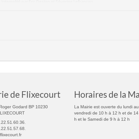
nterprété par Éric Deston et Séverine Lefrançois.
de Franck, producteur parisien, aussi séduisant qu’impitoyable. Tous les o
aincre, elle aura toute la nuit ! D’aventures en quiproquos… Une comédie h
ale elle fait ses premiers pas dans le monde de la comédie et du café-thé
umeur communicative et une osmose sans faille avec son partenaire. A dé
ton. La comédie c’est son domaine de prédilection. 15 ans de one man sho
tte fois, il se laisse porter par la fougue et l’énergie de sa partenaire ave
ie de Flixecourt
Horaires de la Ma
Roger Godard BP 10230
La Mairie est ouverte du lundi au
FLIXECOURT
vendredi de 10 h à 12 h et de 14
h et le Samedi de 9 h à 12 h
3.22.51.60.36.
.22.51.57.68.
lixecourt.fr