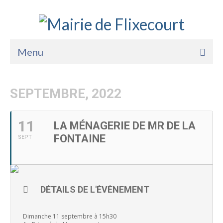
Menu
Accueil
SEPTEMBRE, 2022
La Mairie
Vie Pratique
11
LA MÉNAGERIE DE MR DE LA
FONTAINE
SEPT
Services
Enfance Jeunesse
Sports Loisirs et Culture
DÉTAILS DE L'ÉVÈNEMENT
Dimanche 11 septembre à 15h30