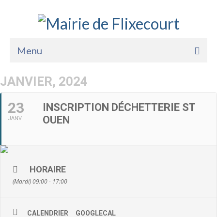
Menu
Accueil
JANVIER, 2024
La Mairie
23
INSCRIPTION DÉCHETTERIE ST
Vie Pratique
OUEN
JANV
Services
Enfance Jeunesse
HORAIRE
Sports Loisirs et Culture
(Mardi) 09:00 - 17:00
CALENDRIER
GOOGLECAL