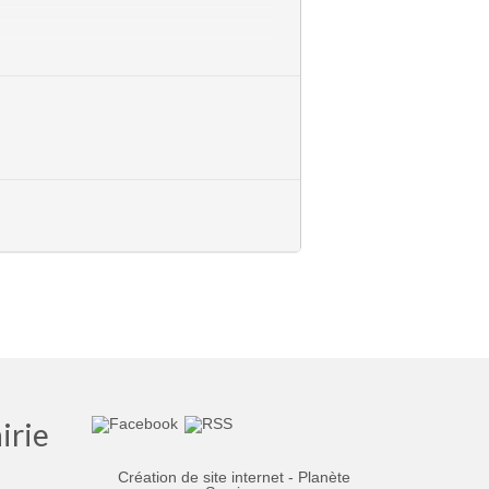
la passerelle, sentier dans les sous-
drome » (10 kms environ).
sette !
 SOLO EN CHŒUR et avec la
irie
Création de site internet - Planète