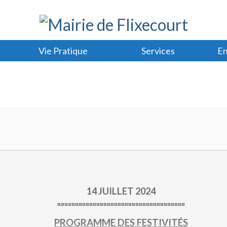
Vie Pratique
Services
En
14
JUILLET
2024
¤¤¤¤¤¤¤¤¤¤¤¤
¤¤¤¤¤¤¤¤¤¤¤¤¤¤¤¤¤¤¤¤¤¤¤¤
PROGRAMME DES FESTIVITÉS