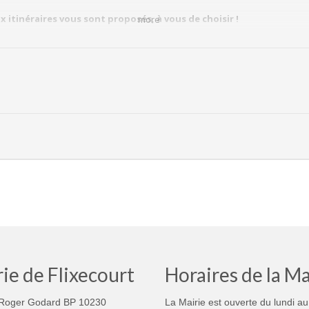
x itinéraires vous sont proposés, à vous de choisir !
more
Rouge, ancienne voie ferrée, direction « la Breilloire », emprunt de 
hemin du halage, pont SNCF
s qui désirent marcher un peu plus « Chemin des Chasses », « Carpo
e « Chemin aux noisettes », ancienne voie ferrée, Chiffon Rouge.
bois et le long du contre-fossé, il n’est pas possible d’utiliser de vélo ni de pous
art au Chiffon Rouge : boissons, viennoiseries.
ment aux morts avec les ACPG, le porte-drapeau, le Groupe vocal
ie de Flixecourt
Horaires de la Ma
ux flambeaux avec la participation des Dauphynes.
ont distribués
UNIQUEMENT
au départ du cortège !
Roger Godard BP 10230
La Mairie est ouverte du lundi au