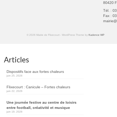
80420 
Itinéraire emprunté
: Départ Pla
Alexandre Hesse, Place Vogel, P
Tél. : 0
Fax : 03
mairie@f
23 h 00
: FEU D’ARTIFICE
© 2026 Mairie de Flixecourt - WordPress Theme by
Kadence WP
Pour des raisons de sécurité, 
Articles
Dispositifs face aux fortes chaleurs
juin 25, 2026
Flixecourt : Canicule – Fortes chaleurs
juin 22, 2026
Une journée festive au centre de loisirs
entre football, créativité et musique
juin 19, 2026