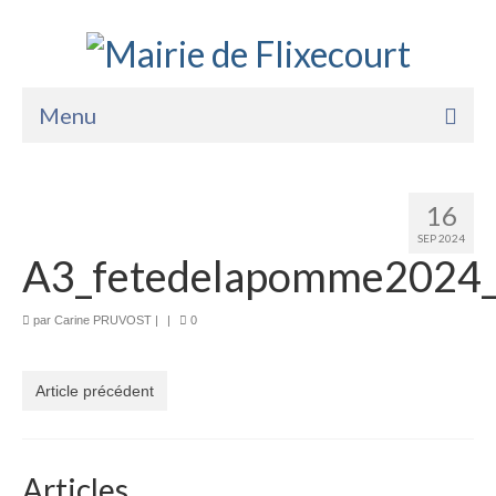
Menu
Accueil
16
La Mairie
SEP 2024
A3_fetedelapomme2024
Vie Pratique
Services
par
Carine PRUVOST
|
|
0
Enfance Jeunesse
Article précédent
Sports Loisirs et Culture
Articles