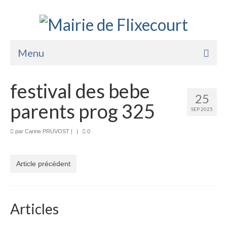
Menu
Accueil
festival des bebe
25
La Mairie
parents prog 325
SEP 2025
Vie Pratique
par
Carine PRUVOST
|
|
0
Services
Enfance Jeunesse
Article précédent
Sports Loisirs et Culture
Articles