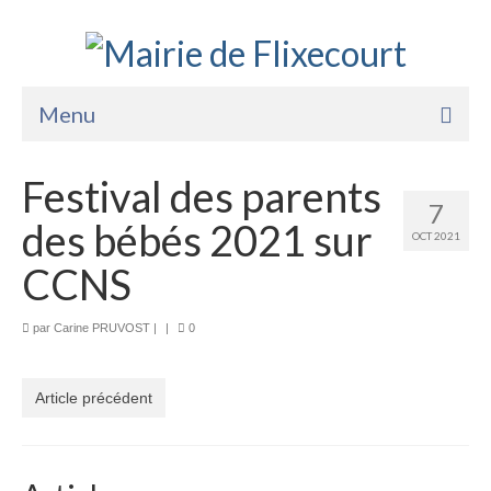
Menu
Accueil
Festival des parents
7
La Mairie
des bébés 2021 sur
OCT 2021
Vie Pratique
CCNS
Services
par
Carine PRUVOST
|
|
0
Enfance Jeunesse
Sports Loisirs et Culture
Article précédent