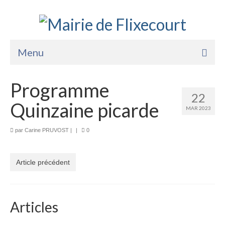
Menu
Accueil
Programme
22
La Mairie
Quinzaine picarde
MAR 2023
Vie Pratique
par
Carine PRUVOST
|
|
0
Services
Enfance Jeunesse
Article précédent
Sports Loisirs et Culture
Articles