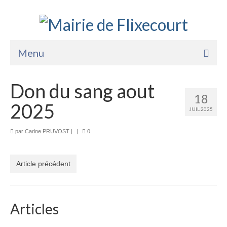
Menu
Accueil
Don du sang aout
18
La Mairie
2025
JUIL 2025
Vie Pratique
par
Carine PRUVOST
|
|
0
Services
Enfance Jeunesse
Article précédent
Sports Loisirs et Culture
Articles