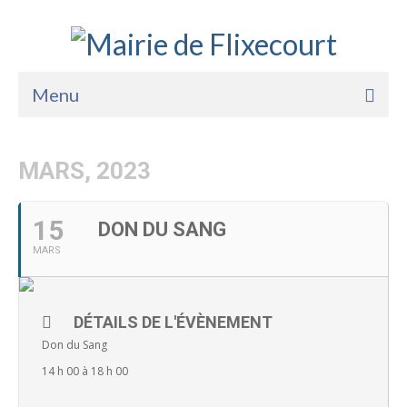
Menu
Accueil
MARS, 2023
La Mairie
Vie Pratique
15
DON DU SANG
MARS
Services
Enfance Jeunesse
DÉTAILS DE L'ÉVÈNEMENT
Sports Loisirs et Culture
Don du Sang
14 h 00 à 18 h 00