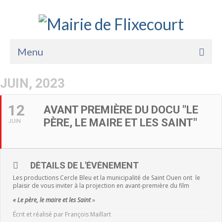
Menu
Accueil
JUIN, 2023
La Mairie
12
AVANT PREMIÈRE DU DOCU "LE
Vie Pratique
PÈRE, LE MAIRE ET LES SAINT"
JUIN
Services
Enfance Jeunesse
DÉTAILS DE L'ÉVÈNEMENT
Les productions Cercle Bleu et la municipalité de Saint Ouen ont le
Sports Loisirs et Culture
plaisir de vous inviter à la projection en avant-première du film
« Le père, le maire et les Saint
»
Écrit et réalisé par François Maillart