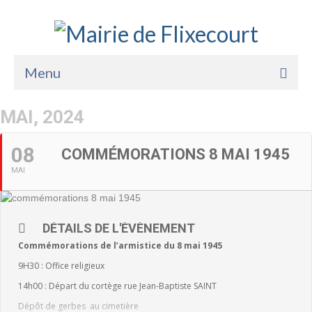
Menu
Accueil
MAI, 2024
La Mairie
08
COMMÉMORATIONS 8 MAI 1945
Vie Pratique
MAI
Services
Enfance Jeunesse
DÉTAILS DE L'ÉVÈNEMENT
Commémorations de l’armistice du 8 mai 1945
Sports Loisirs et Culture
9H30 : Office religieux
14h00 : Départ du cortège rue Jean-Baptiste SAINT
Dépôt de gerbes au cimetière