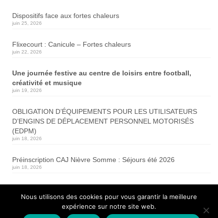
Dispositifs face aux fortes chaleurs
juin 25, 2026
Flixecourt : Canicule – Fortes chaleurs
juin 22, 2026
Une journée festive au centre de loisirs entre football,
créativité et musique
juin 19, 2026
OBLIGATION D’ÉQUIPEMENTS POUR LES UTILISATEURS
D’ENGINS DE DÉPLACEMENT PERSONNEL MOTORISÉS
(EDPM)
juin 18, 2026
Préinscription CAJ Nièvre Somme : Séjours été 2026
juin 18, 2026
Travaux de renforcement de chaussée
Nous utilisons des cookies pour vous garantir la meilleure
RD1001
expérience sur notre site web.
juin 17, 2026