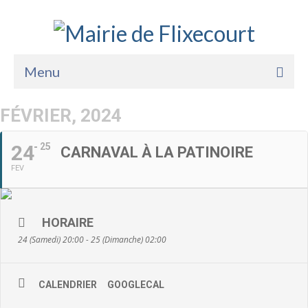
Menu
Accueil
FÉVRIER, 2024
La Mairie
24
25
CARNAVAL À LA PATINOIRE
Vie Pratique
FEV
Services
Enfance Jeunesse
HORAIRE
24 (Samedi) 20:00 - 25 (Dimanche) 02:00
Sports Loisirs et Culture
CALENDRIER
GOOGLECAL