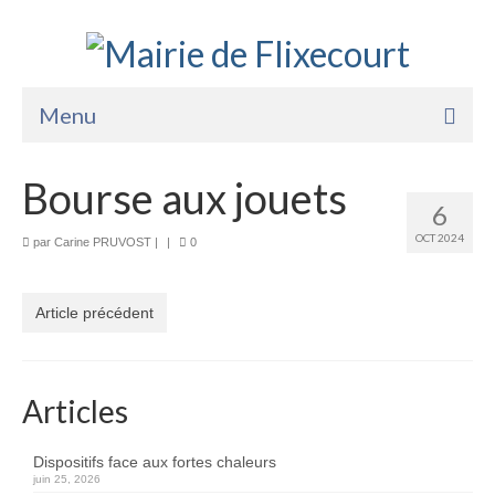
Menu
Accueil
Bourse aux jouets
6
La Mairie
OCT 2024
par
Carine PRUVOST
|
|
0
Vie Pratique
Services
Article précédent
Enfance Jeunesse
Sports Loisirs et Culture
Articles
Dispositifs face aux fortes chaleurs
juin 25, 2026