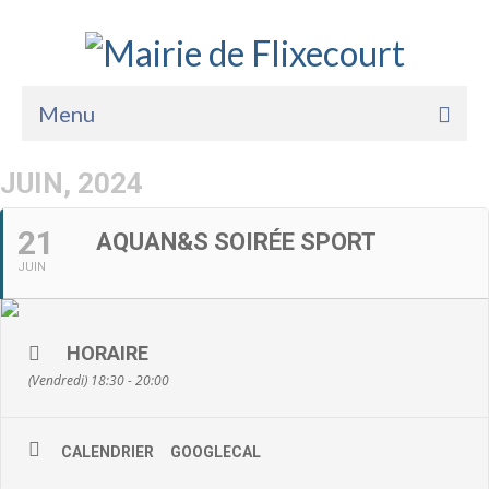
Menu
Accueil
JUIN, 2024
La Mairie
21
AQUAN&S SOIRÉE SPORT
Vie Pratique
JUIN
Services
Enfance Jeunesse
HORAIRE
(Vendredi) 18:30 - 20:00
Sports Loisirs et Culture
CALENDRIER
GOOGLECAL