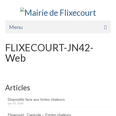
Menu
Accueil
FLIXECOURT-JN42-
La Mairie
Web
Vie Pratique
Services
Enfance Jeunesse
Articles
Sports Loisirs et Culture
Dispositifs face aux fortes chaleurs
juin 25, 2026
Flixecourt : Canicule – Fortes chaleurs