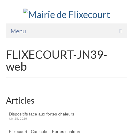
Menu
Accueil
FLIXECOURT-JN39-
La Mairie
web
Vie Pratique
Services
Enfance Jeunesse
Articles
Sports Loisirs et Culture
Dispositifs face aux fortes chaleurs
juin 25, 2026
Flixecourt : Canicule – Fortes chaleurs