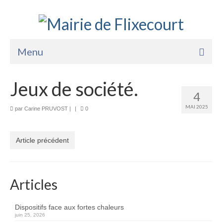
Menu
Accueil
Jeux de société.
4
La Mairie
MAI 2025
par
Carine PRUVOST
|
|
0
Vie Pratique
Services
Article précédent
Enfance Jeunesse
Sports Loisirs et Culture
Articles
Dispositifs face aux fortes chaleurs
juin 25, 2026