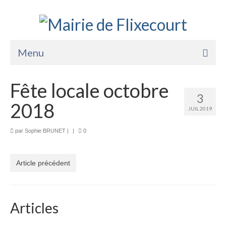
Menu
Accueil
Fête locale octobre
3
La Mairie
2018
JUIL 2019
Vie Pratique
par
Sophie BRUNET
|
|
0
Services
Enfance Jeunesse
Article précédent
Sports Loisirs et Culture
Articles