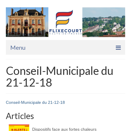
Menu
Accueil
Conseil-Municipale du
La Mairie
21-12-18
Vie Pratique
Services
Conseil-Municipale du 21-12-18
Enfance Jeunesse
Articles
Sports Loisirs et Culture
Dispositifs face aux fortes chaleurs