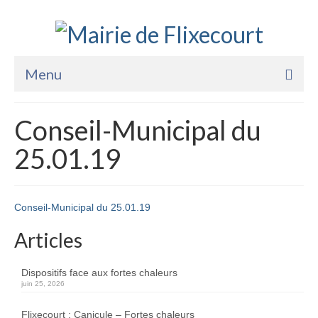
Menu
Accueil
Conseil-Municipal du
La Mairie
25.01.19
Vie Pratique
Services
Conseil-Municipal du 25.01.19
Enfance Jeunesse
Articles
Sports Loisirs et Culture
Dispositifs face aux fortes chaleurs
juin 25, 2026
Flixecourt : Canicule – Fortes chaleurs