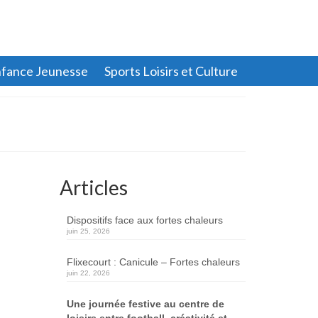
fance Jeunesse
Sports Loisirs et Culture
Articles
Dispositifs face aux fortes chaleurs
juin 25, 2026
Flixecourt : Canicule – Fortes chaleurs
juin 22, 2026
Une journée festive au centre de
loisirs entre football, créativité et