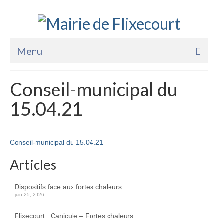
Menu
Accueil
Conseil-municipal du
La Mairie
15.04.21
Vie Pratique
Services
Conseil-municipal du 15.04.21
Enfance Jeunesse
Articles
Sports Loisirs et Culture
Dispositifs face aux fortes chaleurs
juin 25, 2026
Flixecourt : Canicule – Fortes chaleurs