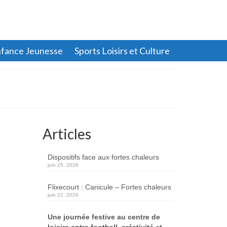
fance Jeunesse
Sports Loisirs et Culture
Articles
Dispositifs face aux fortes chaleurs
juin 25, 2026
Flixecourt : Canicule – Fortes chaleurs
juin 22, 2026
Une journée festive au centre de
loisirs entre football, créativité et