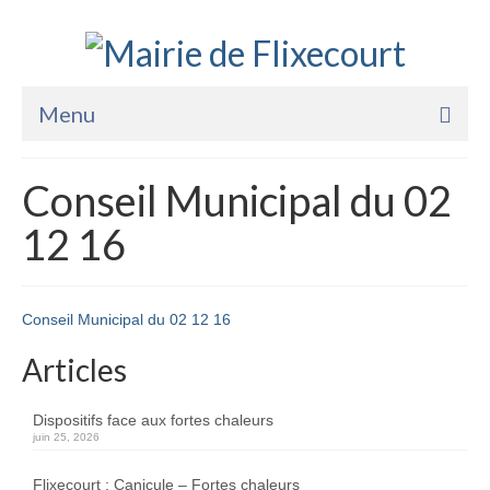
Menu
Accueil
Conseil Municipal du 02
La Mairie
12 16
Vie Pratique
Services
Conseil Municipal du 02 12 16
Enfance Jeunesse
Articles
Sports Loisirs et Culture
Dispositifs face aux fortes chaleurs
juin 25, 2026
Flixecourt : Canicule – Fortes chaleurs