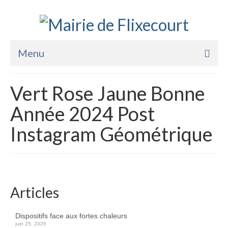
Menu
Accueil
Vert Rose Jaune Bonne
La Mairie
Année 2024 Post
Vie Pratique
Instagram Géométrique
Services
Enfance Jeunesse
Sports Loisirs et Culture
Articles
Dispositifs face aux fortes chaleurs
juin 25, 2026