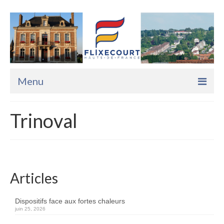
Menu
Accueil
Trinoval
La Mairie
Vie Pratique
Services
Articles
Enfance Jeunesse
Dispositifs face aux fortes chaleurs
juin 25, 2026
Sports Loisirs et Culture