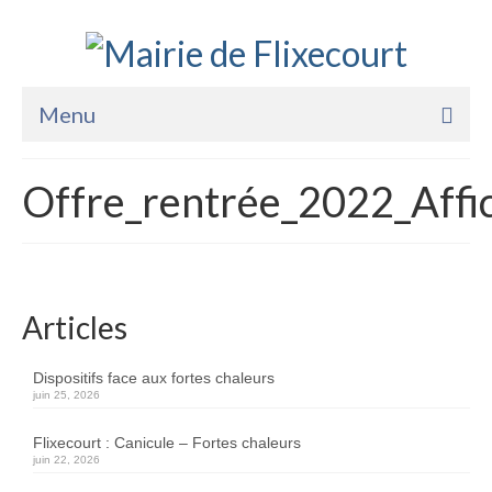
Menu
Accueil
Offre_rentrée_2022_Aff
La Mairie
Vie Pratique
Services
Articles
Enfance Jeunesse
Dispositifs face aux fortes chaleurs
juin 25, 2026
Sports Loisirs et Culture
Flixecourt : Canicule – Fortes chaleurs
juin 22, 2026