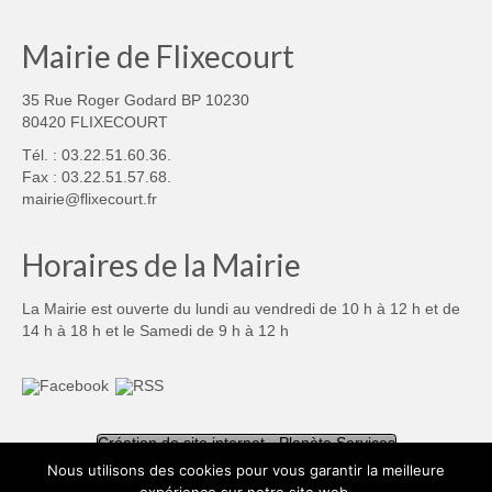
Mairie de Flixecourt
35 Rue Roger Godard BP 10230
80420 FLIXECOURT
Tél. : 03.22.51.60.36.
Fax : 03.22.51.57.68.
mairie@flixecourt.fr
Horaires de la Mairie
La Mairie est ouverte du lundi au vendredi de 10 h à 12 h et de
14 h à 18 h et le Samedi de 9 h à 12 h
Création de site internet - Planète Services
Nous utilisons des cookies pour vous garantir la meilleure
Mentions légales
Politique de confidentialité