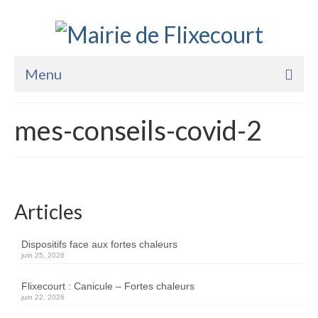
Menu
Accueil
mes-conseils-covid-2
La Mairie
Vie Pratique
Services
Articles
Enfance Jeunesse
Dispositifs face aux fortes chaleurs
juin 25, 2026
Sports Loisirs et Culture
Flixecourt : Canicule – Fortes chaleurs
juin 22, 2026