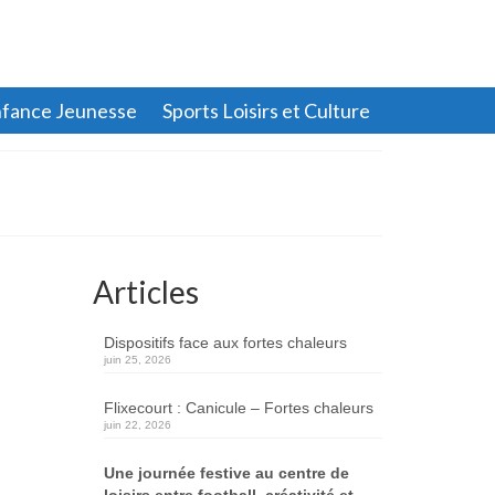
fance Jeunesse
Sports Loisirs et Culture
Articles
Dispositifs face aux fortes chaleurs
juin 25, 2026
Flixecourt : Canicule – Fortes chaleurs
juin 22, 2026
Une journée festive au centre de
loisirs entre football, créativité et