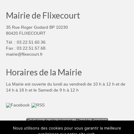
Mairie de Flixecourt
35 Rue Roger Godard BP 10230
80420 FLIXECOURT
Tél. : 03.22.51.60.36.
Fax : 03.22.51.57.68.
mairie@flixecourt.fr
Horaires de la Mairie
La Mairie est ouverte du lundi au vendredi de 10 h à 12 h et de
14 h à 18 h et le Samedi de 9 h à 12 h
Création de site internet - Planète Services
Nous utilisons des cookies pour vous garantir la meilleure
Mentions légales
Politique de confidentialité