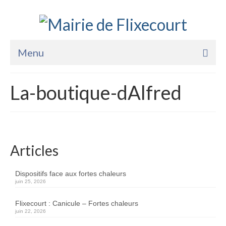
Menu
Accueil
La-boutique-dAlfred
La Mairie
Vie Pratique
Services
Articles
Enfance Jeunesse
Dispositifs face aux fortes chaleurs
juin 25, 2026
Sports Loisirs et Culture
Flixecourt : Canicule – Fortes chaleurs
juin 22, 2026