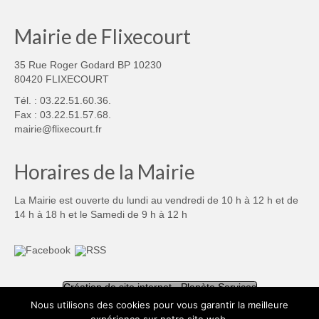
Mairie de Flixecourt
35 Rue Roger Godard BP 10230
80420 FLIXECOURT
Tél. : 03.22.51.60.36.
Fax : 03.22.51.57.68.
mairie@flixecourt.fr
Horaires de la Mairie
La Mairie est ouverte du lundi au vendredi de 10 h à 12 h et de
14 h à 18 h et le Samedi de 9 h à 12 h
Création de site internet - Planète Services
Nous utilisons des cookies pour vous garantir la meilleure
Mentions légales
Politique de confidentialité