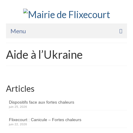
Menu
Accueil
Aide à l’Ukraine
La Mairie
Vie Pratique
Services
Articles
Enfance Jeunesse
Dispositifs face aux fortes chaleurs
juin 25, 2026
Sports Loisirs et Culture
Flixecourt : Canicule – Fortes chaleurs
juin 22, 2026