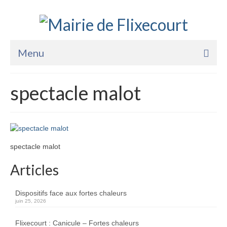
Menu
Accueil
spectacle malot
La Mairie
Vie Pratique
Services
spectacle malot
Enfance Jeunesse
Articles
Sports Loisirs et Culture
Dispositifs face aux fortes chaleurs
juin 25, 2026
Flixecourt : Canicule – Fortes chaleurs