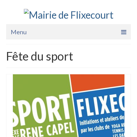
Menu
Accueil
Fête du sport
La Mairie
Vie Pratique
Services
Enfance Jeunesse
Sports Loisirs et Culture