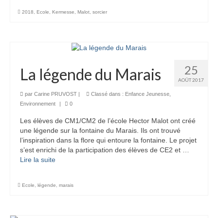
2018
,
Ecole
,
Kermesse
,
Malot
,
sorcier
25
La légende du Marais
AOÛT 2017
par
Carine PRUVOST
|
Classé dans :
Enfance Jeunesse
,
Environnement
|
0
Les élèves de CM1/CM2 de l’école Hector Malot ont créé
une légende sur la fontaine du Marais. Ils ont trouvé
l’inspiration dans la flore qui entoure la fontaine. Le projet
s’est enrichi de la participation des élèves de CE2 et …
Lire la suite­­
Ecole
,
légende
,
marais