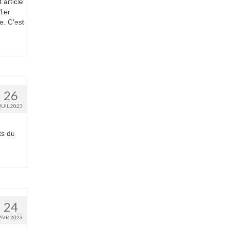
 article
 1er
e. C’est
26
JUIL 2023
ts du
24
AVR 2023