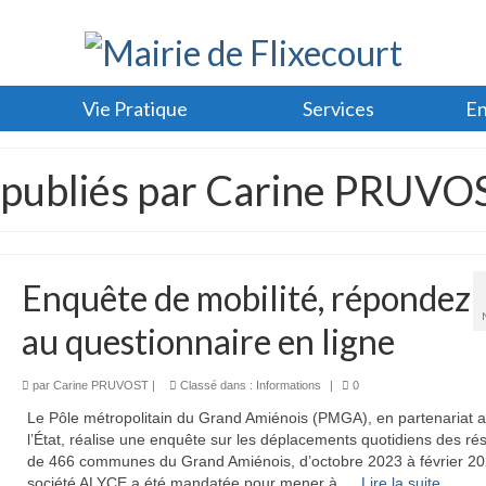
Vie Pratique
Services
En
s publiés par Carine PRUVO
Enquête de mobilité, répondez
au questionnaire en ligne
par
Carine PRUVOST
|
Classé dans :
Informations
|
0
Le Pôle métropolitain du Grand Amiénois (PMGA), en partenariat 
l’État, réalise une enquête sur les déplacements quotidiens des ré
de 466 communes du Grand Amiénois, d’octobre 2023 à février 20
société ALYCE a été mandatée pour mener à …
Lire la suite­­