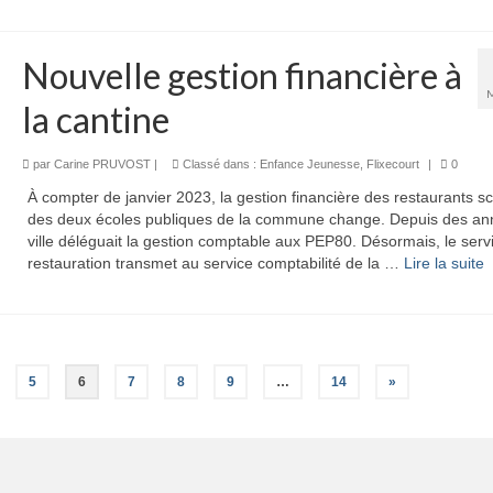
Nouvelle gestion financière à
la cantine
par
Carine PRUVOST
|
Classé dans :
Enfance Jeunesse
,
Flixecourt
|
0
À compter de janvier 2023, la gestion financière des restaurants sc
des deux écoles publiques de la commune change. Depuis des ann
ville déléguait la gestion comptable aux PEP80. Désormais, le serv
restauration transmet au service comptabilité de la …
Lire la suite­­
5
6
7
8
9
…
14
»