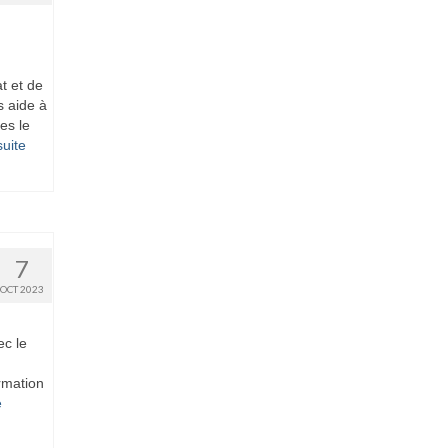
t et de
 aide à
es le
uite­­
7
OCT 2023
ec le
ormation
­