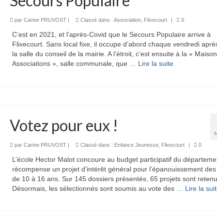
Secours Populaire
par
Carine PRUVOST
|
Classé dans :
Association
,
Flixecourt
|
0
C’est en 2021, et l’après-Covid que le Secours Populaire arrive à
Flixecourt. Sans local fixe, il occupe d’abord chaque vendredi aprè
la salle du conseil de la mairie. A l’étroit, c’est ensuite à la « Maiso
Associations », salle communale, que …
Lire la suite­­
Votez pour eux !
par
Carine PRUVOST
|
Classé dans :
Enfance Jeunesse
,
Flixecourt
|
0
L’école Hector Malot concoure au budget participatif du départeme
récompense un projet d’intérêt général pour l’épanouissement des
de 10 à 16 ans. Sur 145 dossiers présentés, 65 projets sont retenu
Désormais, les sélectionnés sont soumis au vote des …
Lire la suite