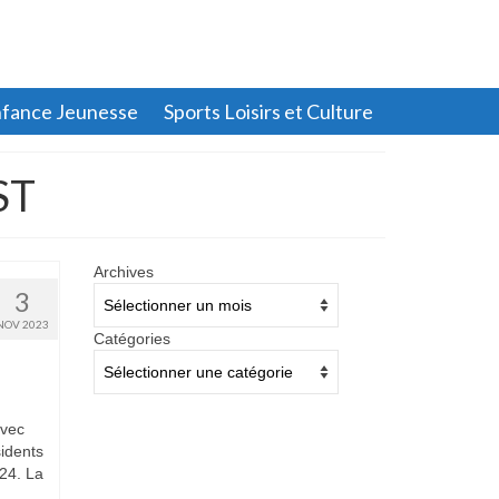
fance Jeunesse
Sports Loisirs et Culture
ST
Archives
Archives
3
NOV 2023
Catégories
Catégories
avec
sidents
24. La