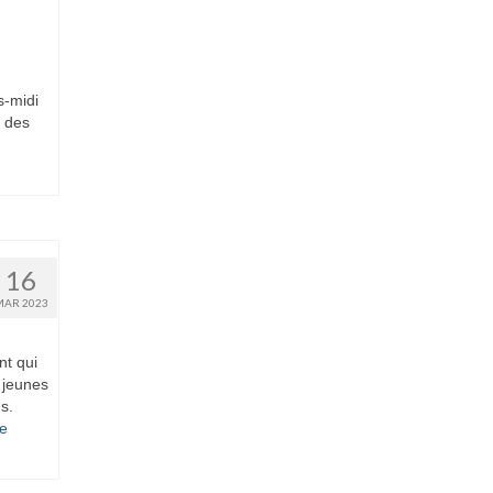
s-midi
n des
16
MAR 2023
nt qui
 jeunes
s.
­­