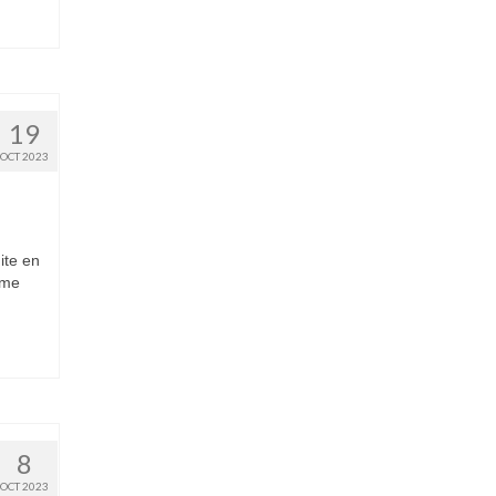
19
OCT 2023
ite en
sme
8
OCT 2023