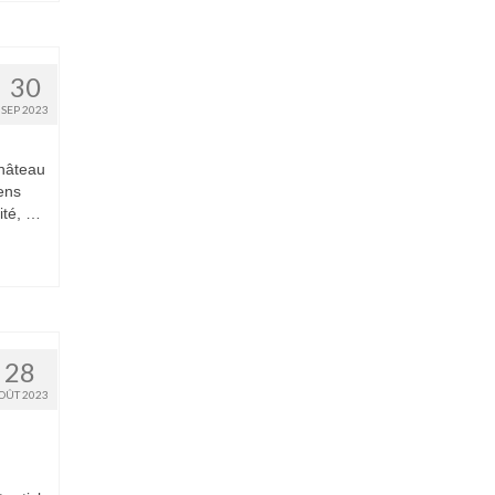
30
SEP 2023
Château
ens
ité, …
28
OÛT 2023