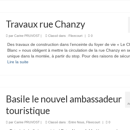
Travaux rue Chanzy
par
Carine PRUVOST
|
Classé dans :
Flixecourt
|
0
Des travaux de construction dans l’enceinte du foyer de vie « Le 
Blanc » nous obligent à mettre la circulation de la rue Chanzy en s
unique dans la montée, à partir du stop. Pour des raisons de sécur
Lire la suite­­
Basile le nouvel ambassadeur
A
touristique
par
Carine PRUVOST
|
Classé dans :
Entre Nous
,
Flixecourt
|
0