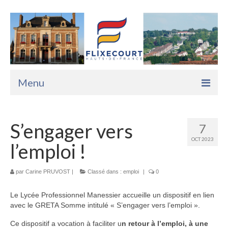
Menu
Accueil
S’engager vers
7
La Mairie
OCT 2023
l’emploi !
Vie Pratique
Services
par
Carine PRUVOST
|
Classé dans :
emploi
|
0
Enfance Jeunesse
Le Lycée Professionnel Manessier accueille un dispositif en lien
avec le GRETA Somme intitulé « S’engager vers l’emploi ».
Sports Loisirs et Culture
Ce dispositif a vocation à faciliter u
n retour à l’emploi, à une