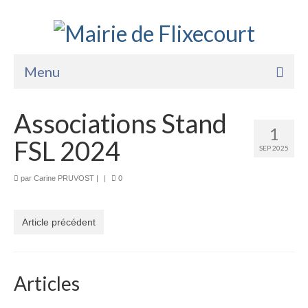
Menu
Accueil
Associations Stand
1
La Mairie
FSL 2024
SEP 2025
Vie Pratique
par
Carine PRUVOST
|
|
0
Services
Enfance Jeunesse
Article précédent
Sports Loisirs et Culture
Articles