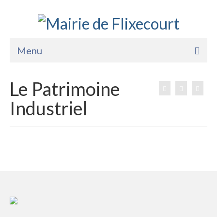
Menu
Accueil
Le Patrimoine
La Mairie
Industriel
Vie Pratique
Services
Enfance Jeunesse
Sports Loisirs et Culture