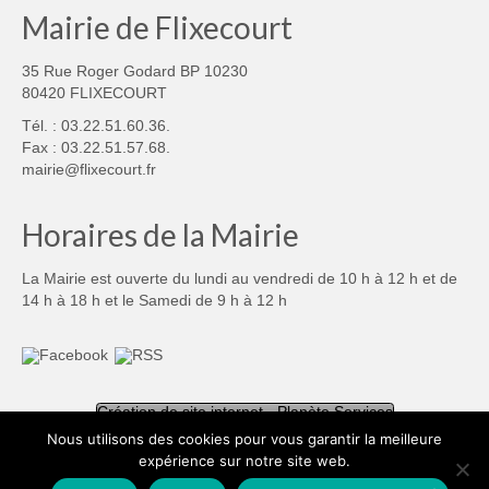
Mairie de Flixecourt
35 Rue Roger Godard BP 10230
80420 FLIXECOURT
Tél. : 03.22.51.60.36.
Fax : 03.22.51.57.68.
mairie@flixecourt.fr
Horaires de la Mairie
La Mairie est ouverte du lundi au vendredi de 10 h à 12 h et de
14 h à 18 h et le Samedi de 9 h à 12 h
Création de site internet - Planète Services
Nous utilisons des cookies pour vous garantir la meilleure
expérience sur notre site web.
Mentions légales
Politique de confidentialité