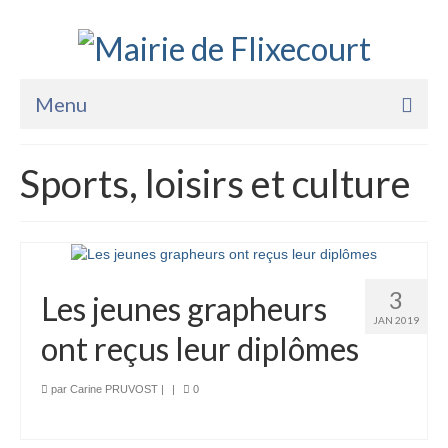
Menu
Accueil
Sports, loisirs et culture
La Mairie
Vie Pratique
Services
3
Les jeunes grapheurs
Enfance Jeunesse
JAN 2019
ont reçus leur diplômes
Sports Loisirs et Culture
par
Carine PRUVOST
|
|
0