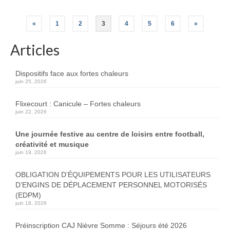
Navigation
«
1
2
3
4
5
6
»
des
Articles
articles
Dispositifs face aux fortes chaleurs
juin 25, 2026
Flixecourt : Canicule – Fortes chaleurs
juin 22, 2026
Une journée festive au centre de loisirs entre football,
créativité et musique
juin 19, 2026
OBLIGATION D’ÉQUIPEMENTS POUR LES UTILISATEURS
D’ENGINS DE DÉPLACEMENT PERSONNEL MOTORISÉS
(EDPM)
juin 18, 2026
Préinscription CAJ Nièvre Somme : Séjours été 2026