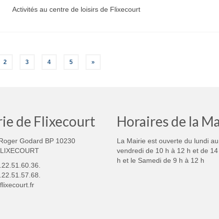
Activités au centre de loisirs de Flixecourt
2
3
4
5
»
ie de Flixecourt
Horaires de la Ma
Roger Godard BP 10230
La Mairie est ouverte du lundi au
FLIXECOURT
vendredi de 10 h à 12 h et de 14
h et le Samedi de 9 h à 12 h
3.22.51.60.36.
.22.51.57.68.
lixecourt.fr