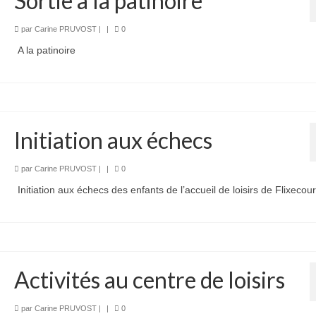
Sortie à la patinoire
par
Carine PRUVOST
|
|
0
A la patinoire
Initiation aux échecs
par
Carine PRUVOST
|
|
0
Initiation aux échecs des enfants de l’accueil de loisirs de Flixecour
Activités au centre de loisirs
par
Carine PRUVOST
|
|
0