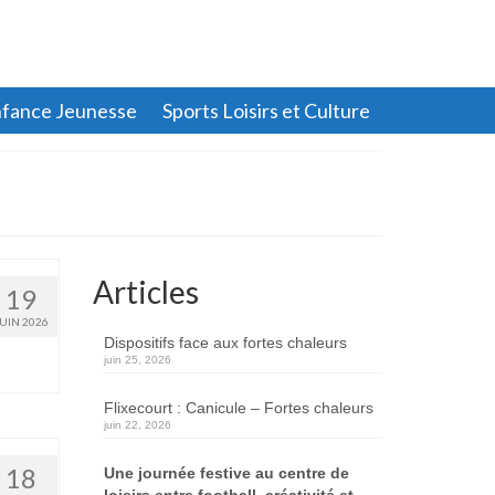
fance Jeunesse
Sports Loisirs et Culture
Articles
19
JUIN 2026
Dispositifs face aux fortes chaleurs
juin 25, 2026
Flixecourt : Canicule – Fortes chaleurs
juin 22, 2026
18
Une journée festive au centre de
loisirs entre football, créativité et