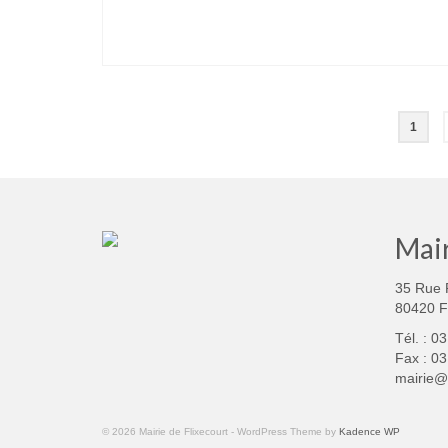
Navigation
1
des
articles
Mair
35 Rue 
80420 
Tél. : 0
Fax : 03
mairie@f
© 2026 Mairie de Flixecourt - WordPress Theme by
Kadence WP