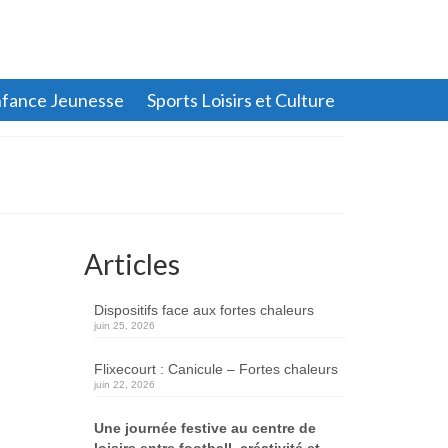
fance Jeunesse
Sports Loisirs et Culture
Articles
Dispositifs face aux fortes chaleurs
juin 25, 2026
Flixecourt : Canicule – Fortes chaleurs
juin 22, 2026
Une journée festive au centre de
loisirs entre football, créativité et