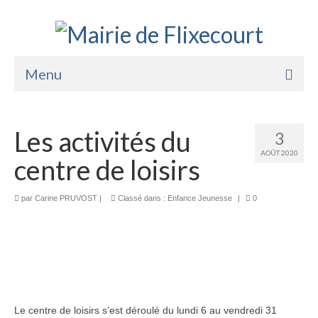
Menu
Accueil
Les activités du
3
La Mairie
AOÛT 2020
centre de loisirs
Vie Pratique
Services
par
Carine PRUVOST
|
Classé dans :
Enfance Jeunesse
|
0
Enfance Jeunesse
Sports Loisirs et Culture
Le centre de loisirs s’est déroulé du lundi 6 au vendredi 31