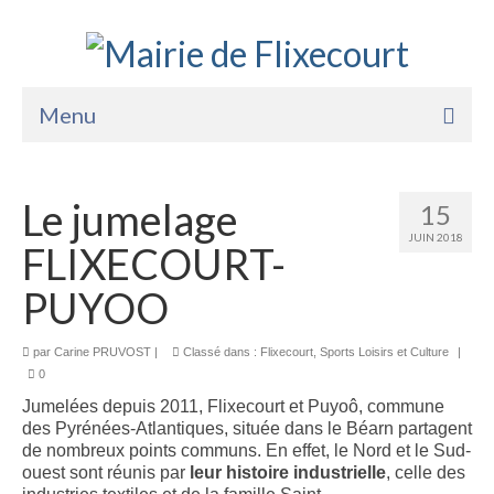
Menu
Accueil
Le jumelage
15
La Mairie
JUIN 2018
FLIXECOURT-
Vie Pratique
PUYOO
Services
par
Enfance Jeunesse
Carine PRUVOST
|
Classé dans :
Flixecourt
,
Sports Loisirs et Culture
|
0
Sports Loisirs et Culture
Jumelées depuis 2011, Flixecourt et Puyoô, commune
des Pyrénées-Atlantiques, située dans le Béarn partagent
de nombreux points communs.
En effet, le Nord et le Sud-
ouest sont réunis par
leur histoire industrielle
, celle des