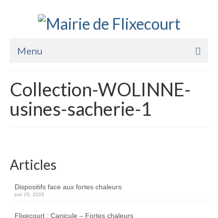
Menu
Accueil
Collection-WOLINNE-
La Mairie
usines-sacherie-1
Vie Pratique
Services
Enfance Jeunesse
Articles
Sports Loisirs et Culture
Dispositifs face aux fortes chaleurs
juin 25, 2026
Flixecourt : Canicule – Fortes chaleurs